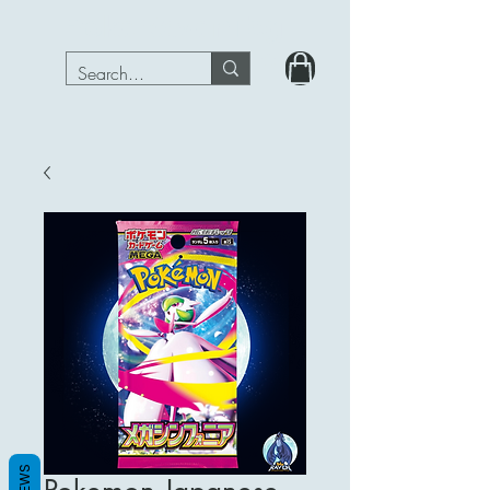
PokeRavenTcg